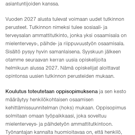
asiantuntijoiden kanssa.
Vuoden 2027 alusta tulevat voimaan uudet tutkinnon
perusteet. Tutkinnon nimeksi tulee sosiaali- ja
terveysalan ammattitutkinto, jonka yksi osaamisala on
mielenterveys-, päihde- ja riippuvuustyön osaamisala.
Sisältö pysyy hyvin samanlaisena. Syyskuun jälkeen
otamme seuraavan kerran uusia opiskelijoita
helmikuun alussa 2027. Nämä opiskelijat aloittavat
opintonsa uusien tutkinnon perusteiden mukaan.
Koulutus toteutetaan oppisopimuksena
ja sen kesto
määräytyy henkilökohtaisen osaamisen
kehittämissuunnitelman (hoks) mukaan. Oppisopimus
solmitaan omaan työpaikkaasi, joka soveltuu
mielenterveys- ja päihdetyön ammattitutkintoon.
Työnantajan kannalta huomioitavaa on, että henkilö,