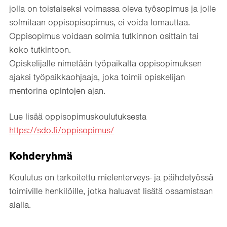
jolla on toistaiseksi voimassa oleva työsopimus ja jolle
solmitaan oppisopisopimus, ei voida lomauttaa.
Oppisopimus voidaan solmia tutkinnon osittain tai
koko tutkintoon.
Opiskelijalle nimetään työpaikalta oppisopimuksen
ajaksi työpaikkaohjaaja, joka toimii opiskelijan
mentorina opintojen ajan.
Lue lisää oppisopimuskoulutuksesta
https://sdo.fi/oppisopimus/
Kohderyhmä
Koulutus on tarkoitettu mielenterveys- ja päihdetyössä
toimiville henkilöille, jotka haluavat lisätä osaamistaan
alalla.