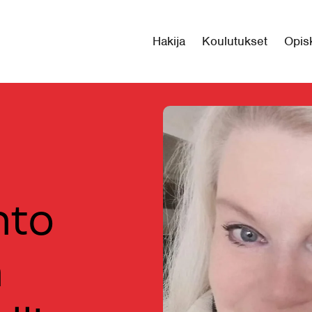
Hakija
Koulutukset
Opisk
hto
a