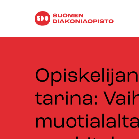
Opiskelijan
tarina: Vai
muotialalt