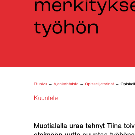
merkityks
työhön
Etusivu
→
Ajankohtaista
→
Opiskelija­tarinat
→
Opiskel
Kuuntele
Muotialalla uraa tehnyt Tiina toiv
etsimään uutta suuntaa työhöns