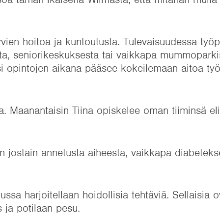
tyvien hoitoa ja kuntoutusta. Tulevaisuudessa työp
sta, seniorikeskuksesta tai vaikkapa mummoparki
si opintojen aikana pääsee kokeilemaan aitoa ty
. Maanantaisin Tiina opiskelee oman tiiminsä el
 jostain annetusta aiheesta, vaikkapa diabeteks
lussa harjoitellaan hoidollisia tehtäviä. Sellaisia 
 ja potilaan pesu.