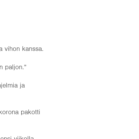
ja vihon kanssa.
n paljon.”
jelmia ja
 korona pakotti
nsi viikolla