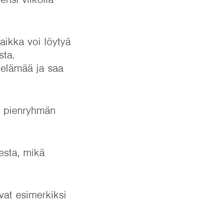
aikka voi löytyä
sta.
öelämää ja saa
i pienryhmän
esta, mikä
ovat esimerkiksi