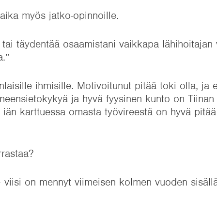
aika myös jatko-opinnoille.
i tai täydentää osaamistani vaikkapa lähihoitaja
a.”
aisille ihmisille. Motivoitunut pitää toki olla, ja
aineensietokykyä ja hyvä fyysinen kunto on Tiinan
n iän karttuessa omasta työvireestä on hyvä pitää
arrastaa?
viisi on mennyt viimeisen kolmen vuoden sisällä