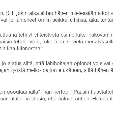
n. Silti jokin aika sitten hänen mielessään alkoi v
at jo lähteneet omiin seikkailuihinsa, aika tuntui
uttaa ja tehnyt yhteistyötä esimerkiksi näkövamm
aisin tehdä työtä, joka tuntuisi vielä merkityksel
 alkaa kiinnostaa.”
o ajatus siitä, että lähihoitajan opinnot voisivat
itajan työstä melko paljon etukäteen, sillä hänen ä
en googlaamalla”, hän kertoo. ”Pääsin haastattel
luan alalle. Vastasin, että haluan auttaa. Haluan i
”