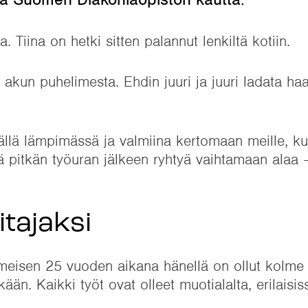
la. Tiina on hetki sitten palannut lenkiltä kotiin.
 akun puhelimesta. Ehdin juuri ja juuri ladata haa
sällä lämpimässä ja valmiina kertomaan meille, ku
ä pitkän työuran jälkeen ryhtyä vaihtamaan alaa –
itajaksi
iimeisen 25 vuoden aikana hänellä on ollut kolme
kään. Kaikki työt ovat olleet muotialalta, erilaisis