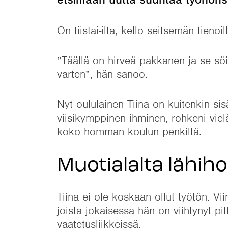
On tiistai-ilta, kello seitsemän tienoil
”Täällä on hirveä pakkanen ja se söi
varten”, hän sanoo.
Nyt oululainen Tiina on kuitenkin si
viisikymppinen ihminen, rohkeni viel
koko homman koulun penkiltä.
Muotialalta lähiho
Tiina ei ole koskaan ollut työtön. V
joista jokaisessa hän on viihtynyt pit
vaatetusliikkeissä.