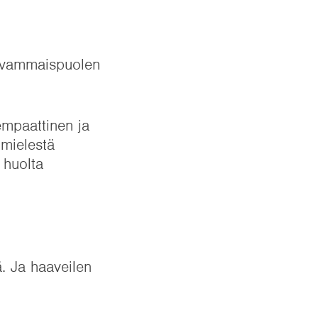
n vammaispuolen
 empaattinen ja
 mielestä
 huolta
. Ja haaveilen