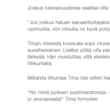
Joskus tulevaisuudessa saattaa olla 
”Jos joskus haluan sairaanhoitajaks
opinnoilla, niin minulla on hyvä pohj
Tiinan mielestä hoiva-ala sopii monenl
suvaitsevainen. Lisäksi pitää olla p
tärkeää. Hän muistuttaa, että etenki
liikkumalla.
Millaista liikuntaa Tiina itse sitten h
”No minä juoksen puolimaratoneja – 
jo seuraavasta!” Tiina hymyilee.