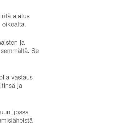
iritä ajatus
 oikealta.
aisten ja
lisemmältä. Se
 olla vastaus
itinsä ja
uun, jossa
hmisläheistä