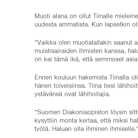
Muoti alana on ollut Tiinalle mieleine
uudesta ammatista. Kun lapsetkin oliv
”Vaikka olen muotialallakin saanut a
muistisairaiden ihmisten kanssa, halu
on kai tämä ikä, että semmoset asiat
Ennen kouluun hakemista Tiinalla oli j
hänen toiveisiinsa. Tiina tiesi lähiho
ystävänsä ovat lähihoitajia.
”Suomen Diakoniaopiston löysin sitt
kysyttiin monta kertaa, että miksi ha
työtä. Haluan olla ihminen ihmiselle.