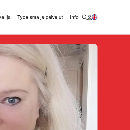
elija
Työelämä ja palvelut
Info