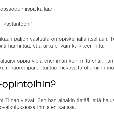
työssäoppimispaikallaan.
ti käytäntöön.”
mukaan paljon vastuuta on opiskelijalla itsellään. 
ilti harmittaa, että aika ei vain kaikkeen riitä.
 haluaisi oppia vielä enemmän kuin mitä ehtii. Täm
 kuin nuorempana; tuntuu mukavalta olla niin inno
-opintoihin?
t Tiinan vievät. Sen hän ainakin tietää, että hal
rovaikutuksessa ihmisten kanssa.