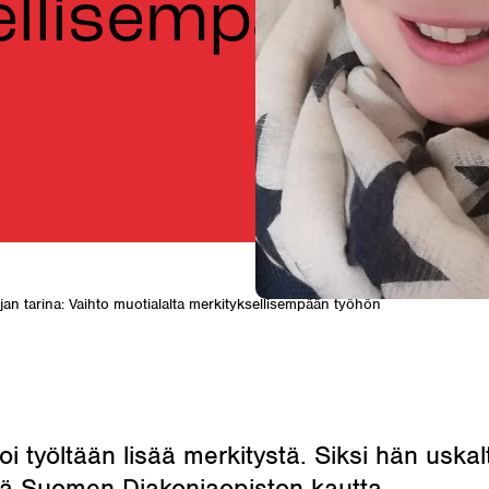
ellisempään
ijan tarina: Vaihto muotialalta merkityksellisempään työhön
oi työltään lisää merkitystä. Siksi hän uskal
ä Suomen Diakoniaopiston kautta.