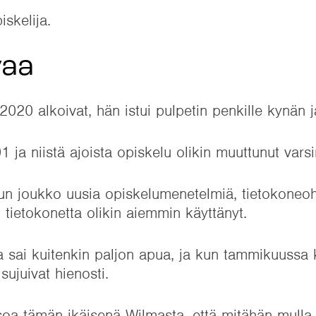
iskelija.
vaa
2020 alkoivat, hän istui pulpetin penkille kynän 
 ja niistä ajoista opiskelu olikin muuttunut varsi
uun joukko uusia opiskelumenetelmiä, tietokoneoh
 tietokonetta olikin aiemmin käyttänyt.
ta sai kuitenkin paljon apua, ja kun tammikuussa
sujuivat hienosti.
a tämän ikäisenä Wilmasta, että mitähän mulla e