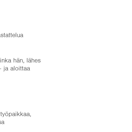
stattelua
inka hän, lähes
 ja aloittaa
 työpaikkaa,
sa