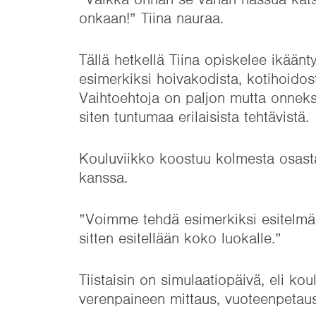
onkaan!” Tiina nauraa.
Tällä hetkellä Tiina opiskelee ikään
esimerkiksi hoivakodista, kotihoido
Vaihtoehtoja on paljon mutta onnek
siten tuntumaa erilaisista tehtävistä.
Kouluviikko koostuu kolmesta osasta
kanssa.
”Voimme tehdä esimerkiksi esitelmän
sitten esitellään koko luokalle.”
Tiistaisin on simulaatiopäivä, eli kou
verenpaineen mittaus, vuoteenpetaus