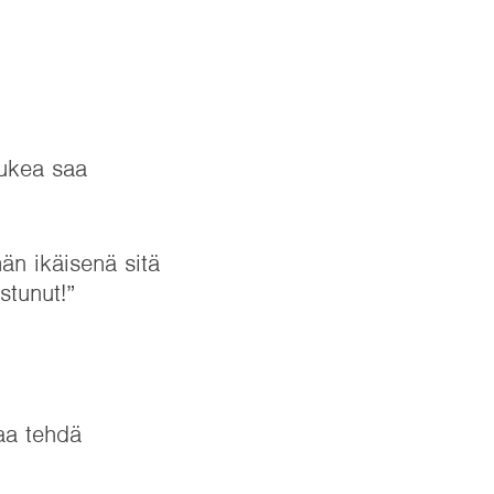
Tukea saa
än ikäisenä sitä
stunut!”
uaa tehdä